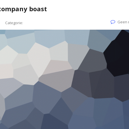
 company boast
Geen r
Categorie: