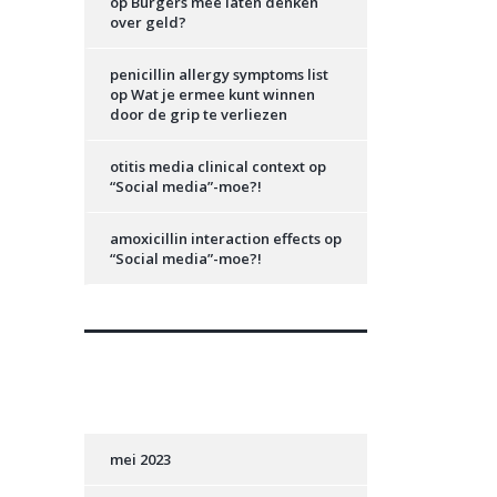
op
Burgers mee laten denken
over geld?
penicillin allergy symptoms list
op
Wat je ermee kunt winnen
door de grip te verliezen
otitis media clinical context
op
“Social media”-moe?!
amoxicillin interaction effects
op
“Social media”-moe?!
Archieven
mei 2023