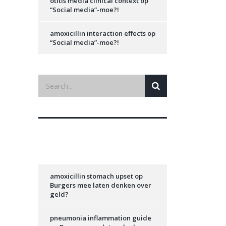
otitis media clinical context
op
“Social media”-moe?!
amoxicillin interaction effects
op
“Social media”-moe?!
Recente reacties
amoxicillin stomach upset
op
Burgers mee laten denken over
geld?
pneumonia inflammation guide