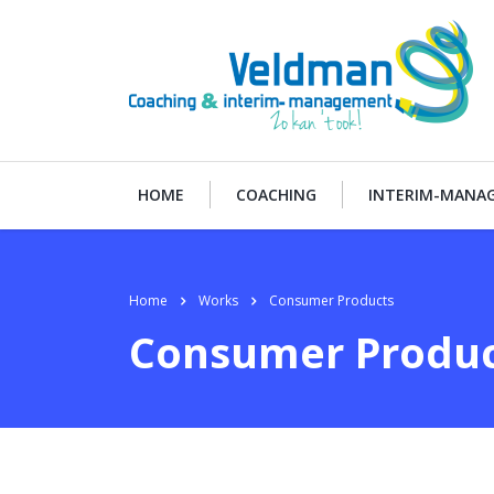
HOME
COACHING
INTERIM-MANA
Home
Works
Consumer Products
Consumer Produc